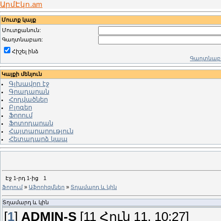
ԱրմԷկո.am
Մուտք կայք
Մուտքանուն:
Գաղտնաբառ:
Հիշել ինձ
Գաղտնաբա
Կայքի մենյուն
Գլխավոր էջ
Գրադարան
Հոդվածներ
Բլոգեր
Ֆորում
Ֆոտոդարան
Հայտարարություն
Հետադարձ կապ
Էջ
1
-րդ
1
-ից
1
Ֆորում
»
Աֆորիզմներ
»
Տղամարդ և կին
Տղամարդ և կին
[
1
]
ADMIN-S
[11 Հուն 11, 10:27]