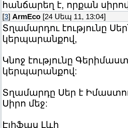
հանճարեղ է, որքան սիրո
[
3
]
ArmEco
[24 Սեպ 11, 13:04]
Տղամարդու էությունը Սե
կերպարանքով,
Կնոջ էությունը Գերիմաստո
կերպարանքով:
Տղամարդը Սեր է Իմաստու
Սիրո մեջ:
Էլիֆաս Լևի