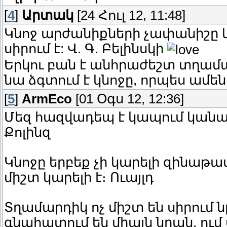
[
4
]
Արտակ
[24 Հուլ 12, 11:48]
Կնոջ արժանիքների չափանիշը կա
սիրում է: Վ. Գ. Բելինսկի
Երկու բան է անհրաժեշտ տղամա
նա ձգտում է կնոջը, որպես ամ
[
5
]
ArmEco
[01 Օգս 12, 12:36]
Մեզ հազվադեպ է կապում կանանց
Քոլինզ
Կնոջը երբեք չի կարելի զինաթ
միշտ կարելի է։ Ուայլդ
Տղամարդիկ ոչ միշտ են սիրում 
գնահատում են միայն նրան, ում ս