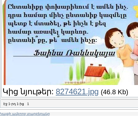
Կից նյութեր:
8274621.jpg
(46.8 Kb)
Էջ
1
-րդ
1
-ից
1
Կայքի ամբողջ տարբերակը