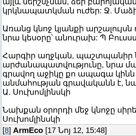
այլև ներշնչման, ձեր բարոյակա
կրկնապատկման ուժեր: Ջ. Մաձ
Առանց կնոջ կյանքի արշալույսն ո
նրա կեսօրը՝ անուրախ: Պ Բուսս
Հարգիր աղջկան, պաշտպանիր 
արժանապատվությունը, նրա մա
գրավող աջիկը քո ապագա կինն է
անմահության գրավականն է, նա 
Ա. Սուխոմլինսկի
Նախքան օրորդի մեջ կնոջը սիրելը
Սուխոմլինսկի
[
8
]
ArmEco
[17 Նոյ 12, 15:48]