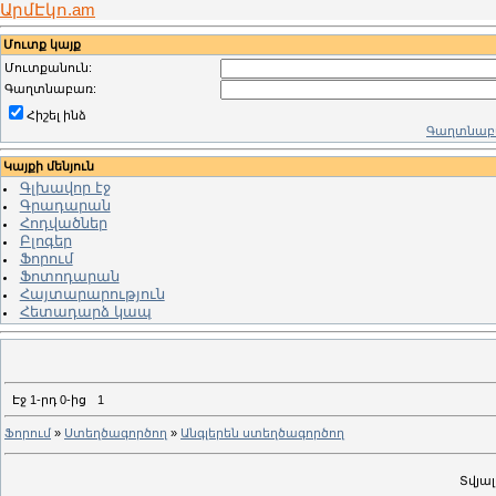
ԱրմԷկո.am
Մուտք կայք
Մուտքանուն:
Գաղտնաբառ:
Հիշել ինձ
Գաղտնաբա
Կայքի մենյուն
Գլխավոր էջ
Գրադարան
Հոդվածներ
Բլոգեր
Ֆորում
Ֆոտոդարան
Հայտարարություն
Հետադարձ կապ
Էջ
1
-րդ
0
-ից
1
Ֆորում
»
Ստեղծագործող
»
Անգլերեն ստեղծագործող
Տվյա