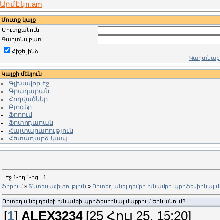
ԱրմԷկո.am
Մուտք կայք
Մուտքանուն:
Գաղտնաբառ:
Հիշել ինձ
Գաղտնաբա
Կայքի մենյուն
Գլխավոր էջ
Գրադարան
Հոդվածներ
Բլոգեր
Ֆորում
Ֆոտոդարան
Հայտարարություն
Հետադարձ կապ
Էջ
1
-րդ
1
-ից
1
Ֆորում
»
Տնտեսագիտություն
»
Որտեղ անել դեմքի խնամքի պրոֆեսիոնալ մ
Որտեղ անել դեմքի խնամքի պրոֆեսիոնալ մաքրում Երևանում?
[
1
]
ALEX3234
[25 Հուլ 25, 15:20]