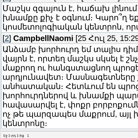
Մաշկս զգայուն է, հաճախ լինում
խնամքը քիչ է օգնում։ Կարո՞ղ 
կոսմետոլոգիական կենտրոն, որ
[
2
]
CampbellNaomi
[25 Հուլ 25, 15:29
Անձամբ խորհուրդ եմ տալիս դիմ
վայրն է, որտեղ մաշկս սկսել է շն
մաքրող ու հանգստացնող պրոցեդ
արդյունավետ։ Մասնագետները շ
անհատական։ Հետևում են պրոց
խորհուրդներով և խնամքի պար
հավասարվել է, փոքր բորբոքումն
ոչ թե պարզապես մաքրում, այլ 
կենտրոնը։
Էջ
1
-րդ
1
-ից
1