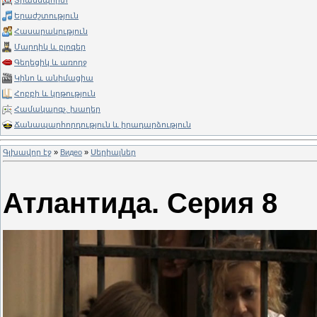
Տրանսպորտ
Երաժշտություն
Հասարակություն
Մարդիկ և բլոգեր
Գեղեցիկ և առողջ
Կինո և անիմացիա
Հոբբի և կրթություն
Համակարգչ. խաղեր
Ճանապարհորդություն և իրադարձություն
Գլխավոր էջ
»
Видео
»
Սերիալներ
Атлантида. Серия 8