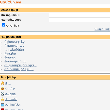
ԱրմԷկո.am
Մուտք կայք
Մուտքանուն:
Գաղտնաբառ:
Հիշել ինձ
Գաղտնաբա
Կայքի մենյուն
Գլխավոր էջ
Գրադարան
Հոդվածներ
Բլոգեր
Ֆորում
Ֆոտոդարան
Հայտարարություն
Հետադարձ կապ
Բաժիններ
Այլ...
Հումոր
Սպորտ
Ժամանց
Սերիալներ