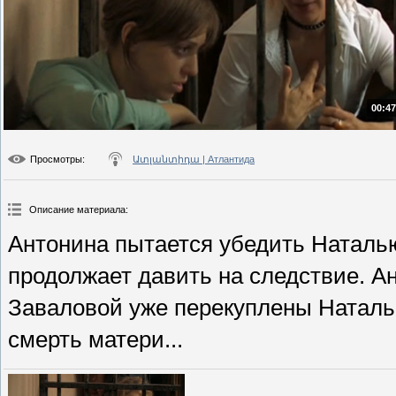
00:47
Просмотры
:
Ատլանտիդա | Атлантида
Описание материала
:
Антонина пытается убедить Наталью
продолжает давить на следствие. Ан
Заваловой уже перекуплены Наталье
смерть матери...