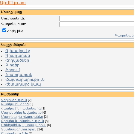
ԱրմԷկո.am
Մուտք կայք
Մուտքանուն:
Գաղտնաբառ:
Հիշել ինձ
Գաղտնաբա
Կայքի մենյուն
Գլխավոր էջ
Գրադարան
Հոդվածներ
Բլոգեր
Ֆորում
Ֆոտոդարան
Հայտարարություն
Հետադարձ կապ
Բաժիններ
Վերլուծություն
[2]
Բանկային գործ
[5]
Հարկային համակարգ
[1]
Մարքեթինգ և վաճառք
[6]
Մարդկային ռեսուրսներ
[2]
Բիզնես և տնտեսություն
[8]
Մենեջմենթ, կառավարում
[6]
Տնտեսագիտություն
[14]
Ընդհանուր / Այլ
[8]