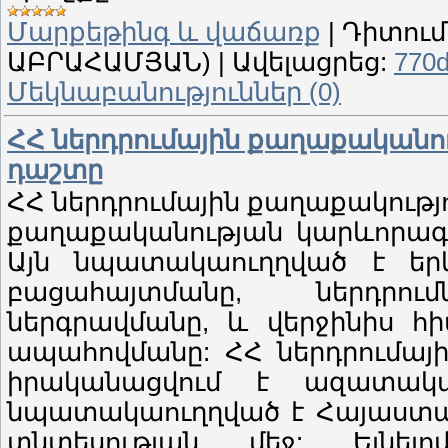
Մարքեթինգ և վաճառք
|
Դիտում
ԱԲՐԱՀԱՄՅԱՆ)
|
Ավելացրեց:
770
Մեկնաբանություններ (0)
ՀՀ ներդրումային քաղաքականո
դաշտը
ՀՀ ներդրումային քաղաքակութ
քաղաքականության կարևորագու
Այն նպատակաուղղված է երկր
բացահայտմանը, ներդրու
ներգրավմանը, և վերջինիս 
ապահովմանը: ՀՀ ներդրումայի
իրականացվում է ազատակ
նպատակաուղղված է Հայաստա
տնտեսության մեջ: Ելնելո