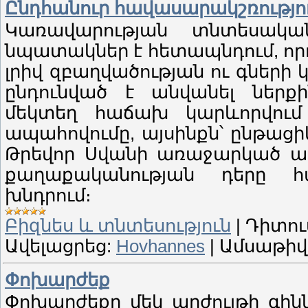
Ընդհանուր հավասարակշռությո
Կառավարության տնտեսակա
նպատակներ է հետապնդում, որ
լրիվ զբաղվածության ու գների
ընդունված է անվանել ներք
մեկտեղ հաճախ կարևորվում
ապահովումը, այսինքն՝ ընթացի
Թրեվոր Սվանի առաջարկած աղյ
քաղաքականության դերը հ
խնդրում։
Բիզնես և տնտեսություն
|
Դիտու
Ավելացրեց:
Hovhannes
|
Ամսաթիվ
Փոխարժեք
Փոխարժեքը մեկ արժույթի գին