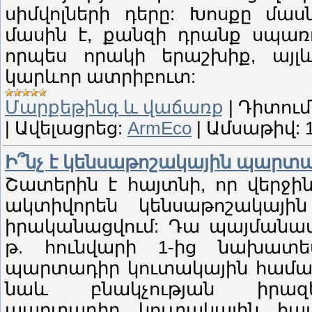
սիմվոլների դերը: Խոսքը մա
մասին է, քանզի դրանք սպառո
որպես որակի երաշխիք, այլ
կարևոր ատրիբուտ:
Մարքեթինգ և վաճառք
|
Դիտում
|
Ավելացրեց:
ArmEco
|
Ամսաթիվ:
Ի՞նչ է կենսաթոշակային պարտ
Շատերին է հայտնի, որ վերջ
ակտիվորեն կենսաթոշակայի
իրականացվում: Դա պայմանավո
թ. հունվարի 1-ից նախատես
պարտադիր կուտակային համակա
նաև բնակչության իրազեկ
պարտադիր կուտակային համ