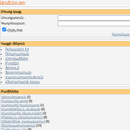
ԱրմԷկո.am
Մուտք կայք
Մուտքանուն:
Գաղտնաբառ:
Հիշել ինձ
Գաղտնաբա
Կայքի մենյուն
Գլխավոր էջ
Գրադարան
Հոդվածներ
Բլոգեր
Ֆորում
Ֆոտոդարան
Հայտարարություն
Հետադարձ կապ
Բաժիններ
Վերլուծություն
[2]
Բանկային գործ
[5]
Հարկային համակարգ
[1]
Մարքեթինգ և վաճառք
[6]
Մարդկային ռեսուրսներ
[2]
Բիզնես և տնտեսություն
[8]
Մենեջմենթ, կառավարում
[6]
Տնտեսագիտություն
[14]
Ընդհանուր / Այլ
[8]