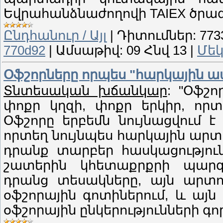
Եվրահանձնաժողովի TAIEX ծրագր
Ընդհանուր / Այլ
|
Դիտումներ:
773
770d92
|
Ամսաթիվ:
09 Հնվ 13
|
Մեկ
Օֆշորները որպես "հարկային
Տնտեսական խճանկար
: "Օֆշ
փոքր կղզի, փոքր երկիր, որտ
Օֆշորը երբեմն նույնացվում
որտեղ նույնպես հարկային արտո
դրանք տարբեր հասկացություն
շատերին կհետաքրքրի պարզաբ
դրանց տեսակները, այն արտոն
օֆշորային գոտիներում, և այ
օֆշորային ընկերությունների գո