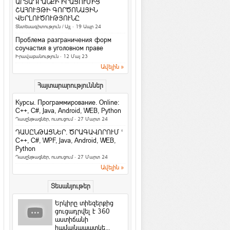
Հասարակություն
ԱՐՏԱԴՐԱՆՔԻ ԻՐԱՑՈՒՄԻՑ
ՇԱՀՈՒՅԹԻ ԳՈՐԾՈՆԱՅԻՆ
4 հարց մտավոր կարողությունները
ՎԵՐԼՈՒԾՈՒԹՅՈՒՆԸ
ստուգելու համար
Տնտեսագիտություն / Այլ
· 19 Ապր 24
Հետաքրքիր նյութեր
·
ArmEco
Проблема разграничения форм
3 գաղտնիք, որոնք տղամարդիկ
соучастия в уголовном праве
երբեք չեն բարձրաձայնում
Իրավաբանություն
· 12 Մայ 23
Հարաբերություններ
·
ArmEco
Ավելին »
Facebook-ի նոր
Հայտարարություններ
տվյալների մշակման
կենտրոնը կաշխատի
Курсы. Программирование. Online:
քամու...
C++, C#, Java, Android, WEB, Python
Համացանց
·
rafoaper777
Դասընթացներ, ուսուցում
· 27 Մարտ 24
Все женщины продажны /Б. Шоу
ԴԱՍԸՆԹԱՑՆԵՐ. ԾՐԱԳԱՎՈՐՈՒՄ ‘
На русском / In english
C++, C#, WPF, Java, Android, WEB,
Python
6 պարզ միջոց՝ ամուսնությունը
Դասընթացներ, ուսուցում
· 27 Մարտ 24
երջանիկ դարձնելու համար
Ավելին »
Հարաբերություններ
Երջանկությունն ափի մեջ
Տեսանյութեր
Խորհուրդներ
Երկիրը տիեզերքից
Հրաշք Աղջիկ
ցուցադրվել է 360
աստիճանի
Մտորումներ
համայնապատկե...