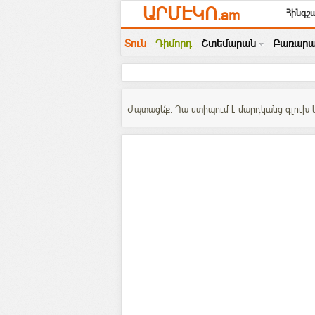
ԱՐՄԷԿՈ
.am
Հինգշա
Տուն
Դիմորդ
Շտեմարան
Բառարա
Ժպտացե՛ք: Դա ստիպում է մարդկանց գլուխ կո