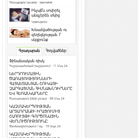
Հետաքրքիր նյութեր
·
bazmaket
Ինչպե՞ս սովորել
անգլերեն տնից
Կրթություն
Խնամվածության ու
գեղեցկության 7
սկզբունք
Գեղեցիկ և առողջ
·
ArmEco
Գրադարան
Հոդվածներ
Ի՞նչ դաջվածքներ են
նախընտրում հայերը և
Ֆինանսական ռիսկ
արդյո՞ք հասկանու...
Հաշվապահական հաշվառում
· 11 Մայ 24
Մշակույթ և արվեստ
·
ArmEco
ՆԵՐԴՐՈՒՄԱՅԻՆ
Երկնագույն աչքերով կատուն
ԾԱՌԱՅՈՒԹՅՈՒՆՆԵՐԻ
համացանցի աստղ է դարձել
ՀԱՅԱՍՏԱՆՅԱՆ ՇՈՒԿԱՅԻ
ԶԱՐԳԱՑՄԱՆ ՀԻՄՆԱԽՆԴԻՐՆԵՐԸ
Տեսանյութեր / Ֆոտո
ԵՎ ՀԵՌԱՆԿԱՐՆԵՐԸ
Ամանոր 2016` Կարմիր կամ Կրակե
Ծառայություն (ների շուկա)
· 06 Մայ 24
Կապիկի տարի
ԿԱԶՄԱԿԵՐՊՈՒԹՅԱՆ
Տոներ և օրեր
ԱՐՏԱԴՐԱՆՔԻ ԻՐԱՑՈՒՄԻՑ
ՇԱՀՈՒՅԹԻ ԳՈՐԾՈՆԱՅԻՆ
Կենդանակերպի
ՎԵՐԼՈՒԾՈՒԹՅՈՒՆԸ
ամենա-ամենա
Տնտեսագիտություն / Այլ
· 19 Ապր 24
նշանները. իմացիր, թե
ինչով ես ...
ԿԱԶՄԱԿԵՐՊՈՒԹՅԱՆ