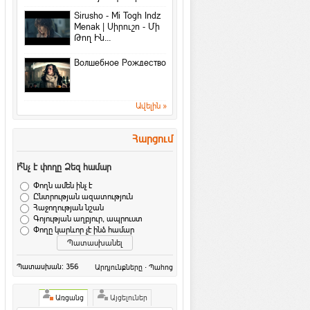
4 լավագույն բանջարեղեն կանանց
համար
Sirusho - Mi Togh Indz
Menak | Սիրուշո - Մի
Հետաքրքիր նյութեր
·
Gevok
Թող Ին...
Գնահատի՛ր այն, ինչ ունես…
Խորհուրդներ
Волшебное Рождество
Պատասխանեք 4 հարցերի և
ստուգեք ձեր բնավորությունը
Հետաքրքիր նյութեր
·
ArmEco
Ավելին »
Երեխաների պատասխանները. ի՞նչ է
սերը
Հարցում
Մտորումներ
Ի՞նչ է փողը Ձեզ համար
Ես սիրում եմ քեզ
Մտորումներ
·
ArmEco
Փողն ամեն ինչ է
Ընտրության ազատություն
Ետ դարձիր նորից
Հաջողության նշան
Մտորումներ
·
ArmEco
Գոյության աղբյուր, ապրուստ
Փողը կարևոր չէ ինձ համար
Ինչի՞ տարի է 2015 թվականը
Տոներ և օրեր
·
ArmEco
Խորհուրդներ ձմռանը
Պատասխան: 356
·
Արդյունքները
Պահոց
չձանձրանալու համար
Խորհուրդներ
Առցանց
Այցելուներ
Սերը գործողություն է. առակ