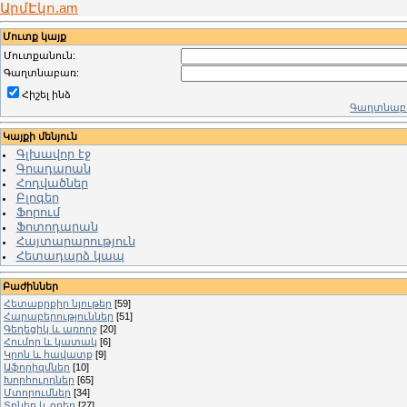
ԱրմԷկո.am
Մուտք կայք
Մուտքանուն:
Գաղտնաբառ:
Հիշել ինձ
Գաղտնաբա
Կայքի մենյուն
Գլխավոր էջ
Գրադարան
Հոդվածներ
Բլոգեր
Ֆորում
Ֆոտոդարան
Հայտարարություն
Հետադարձ կապ
Բաժիններ
Հետաքրքիր նյութեր
[59]
Հարաբերություններ
[51]
Գեղեցիկ և առողջ
[20]
Հումոր և կատակ
[6]
Կրոն և հավատք
[9]
Աֆորիզմներ
[10]
Խորհուրդներ
[65]
Մտորումներ
[34]
Տոներ և օրեր
[27]