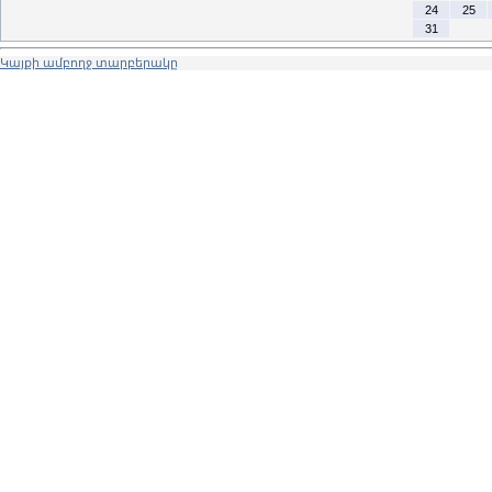
24
25
31
Կայքի ամբողջ տարբերակը