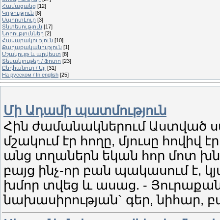
Համացանց
[12]
Կրթություն
[8]
ՍպորտԼուր
[3]
Տնտեսություն
[17]
Նորություններ
[2]
Հասարակություն
[10]
Քաղաքականություն
[1]
Մշակույթ և արվեստ
[8]
Տեսանյութեր / Ֆոտո
[23]
Ընդհանուր / Այլ
[31]
На русском / In english
[25]
Մի Ադամի պատմություն
Հին ժամանակներում Աստված ստ
մշակում էր հողը, մյուսը հովիվ է
անց տղաներն եկան հոր մոտ խնդ
բայց ինչ-որ բան պակասում է, կ
խմոր տվեց և ասաց. - Յուրաքա
նախասիրության` գեր, նիհար,