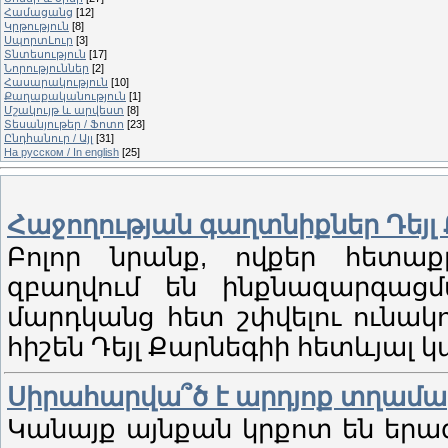
Համացանց
[12]
Կրթություն
[8]
ՍպորտԼուր
[3]
Տնտեսություն
[17]
Նորություններ
[2]
Հասարակություն
[10]
Քաղաքականություն
[1]
Մշակույթ և արվեստ
[8]
Տեսանյութեր / Ֆոտո
[23]
Ընդհանուր / Այլ
[31]
На русском / In english
[25]
Հաջողության գաղտնիքներ Դեյլ
Բոլոր նրանք, ովքեր հետաքր
զբաղվում են ինքնազարգացմ
մարդկանց հետ շփվելու ունակո
հիշեն Դեյլ Քարնեգիի հետևյալ կ
Սիրահարվա՞ծ է արդյոք տղամարդ
Կանայք այնքան կրքոտ են երա