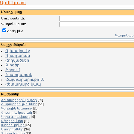
ԱրմԷկո.am
Մուտք կայք
Մուտքանուն:
Գաղտնաբառ:
Հիշել ինձ
Գաղտնաբա
Կայքի մենյուն
Գլխավոր էջ
Գրադարան
Հոդվածներ
Բլոգեր
Ֆորում
Ֆոտոդարան
Հայտարարություն
Հետադարձ կապ
Բաժիններ
Հետաքրքիր նյութեր
[59]
Հարաբերություններ
[51]
Գեղեցիկ և առողջ
[20]
Հումոր և կատակ
[6]
Կրոն և հավատք
[9]
Աֆորիզմներ
[10]
Խորհուրդներ
[65]
Մտորումներ
[34]
Տոներ և օրեր
[27]