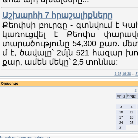
Աշխարհի 7 հրաշալիքները
Քեոփսի բուրգը - գտնվում է Կահ
կառուցվել է Քեոփս փարավոն
տարածությունը 54,300 քառ. մետ
մ է, ծավալը՝ 2մլն 521 հազար խ
քար, ամեն մեկը՝ 2,5 տոննա:
1-15
16-30
...
3
Օրացույց
«
Երկշ
Երքշ
3
4
10
11
17
18
24
25
31
Կայքի ամբողջ տարբերակը